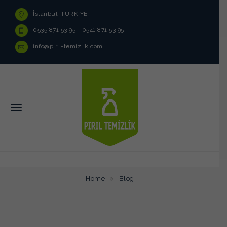
İstanbul, TÜRKİYE
0535 871 53 95 - 0541 871 53 95
info@piril-temizlik.com
Home
Blog