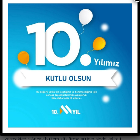
admin
2 Oct 2016
Blog
PIRIL TEMİZLİK FİRMASI
PIRIL TEMİZLİK FİRMASI Temizlik firması arayan herkesin
güvenilir bir şekilde evini, ofisini ve mekanlarını
temizletebilmesi için uzun yıllardan beri...
admin
28 Sep 2016
Blog
TEMİZLİK FİRMASI
TEMİZLİK FİRMASI Sektörde birçok temizlik firması hizmet
vermektedir. Ancak bu temizlik firmaları içerisinde kaliteli