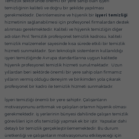
Temizlik sektöründe önemli bir yere sahip olan işyeri
temizliğinin kaliteli ve doğru bir şekilde yapılması
gerekmektedir. Derinlemesine ve hijyenik bir
işyeri temizliği
hizmetinin sağlanabilmesi için profesyonel firmalardan destek
alınması gerekmektedir. Kaliteli ve hijyenik temizliğin diğer
adı olan Pırıl Temizlik profesyonel temizlik kadrosu, kaliteli
temizlik malzemeler sayesinde kısa sürede etkili bir temizlik
hizmeti sunmaktadır. Son teknolojik sistemlerin kullanıldığı
işyeri temizliğinde Avrupa standartlarına uygun kalitede
hijyenik profesyonel temizlik hizmeti sunulmaktadır. Uzun
yıllardan beri sektörde önemli bir yere sahip olan firmamız
yılların vermiş olduğu deneyim ve birikimden yola çıkarak
profesyonel bir kadro ile temizlik hizmeti sunmaktadır.
İşyeri temizliği önemli bir yere sahiptir. Çalışanların
motivasyonunu arttırmak ve çalışılan ortamın hijyenik olması
gerekmektedir. iş yerlerinin bünyesi dahilinde çalışan temizlik
görevlileri için ofis temizliği yapmak ek bir iştir. Yapsalar dahi
detaylı bir temizlik gerçekleştirilememektedir. Bu durum
üretkenliği ve çalışanların motivasyonunu etkileyeceği için