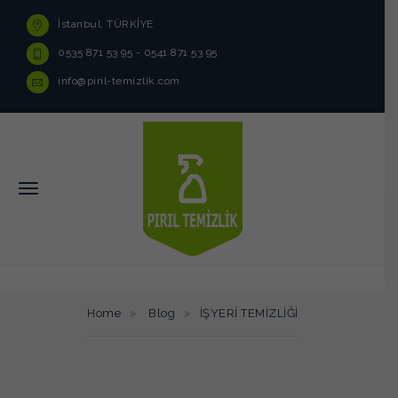
İstanbul, TÜRKİYE
0535 871 53 95 - 0541 871 53 95
info@piril-temizlik.com
Home
Blog
İŞYERİ TEMİZLİĞİ