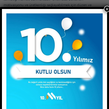
motivasyonu ve üretkenliği sağlayabilmek için düzen ve
×
temizlik çok önemli bir yere sahiptir. Çalışanların kendini
huzurlu hissedebilmek ve rahat bir şekilde çalışabilmesi için
ofis temizliği en önemli konuların başında gelmektedir. Bizim
gibi profesyonel bir temizlik şirketinden yardım alarak
istediğiniz periyotlarda ofisinizi uzman kişilere
temizletebilirsiniz.
SHARE:
PREVIOUS
NEXT