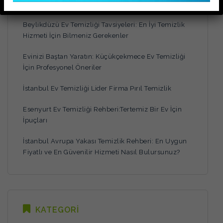
SON YAZILAR
Beylikdüzü Ev Temizliği Tavsiyeleri: En İyi Temizlik
Hizmeti İçin Bilmeniz Gerekenler
Evinizi Baştan Yaratın: Küçükçekmece Ev Temizliği
İçin Profesyonel Öneriler
İstanbul Ev Temizliği Lider Firma Pırıl Temizlik
Esenyurt Ev Temizliği Rehberi:Tertemiz Bir Ev İçin
İpuçları
İstanbul Avrupa Yakası Temizlik Rehberi: En Uygun
Fiyatlı ve En Güvenilir Hizmeti Nasıl Bulursunuz?
KATEGORİ