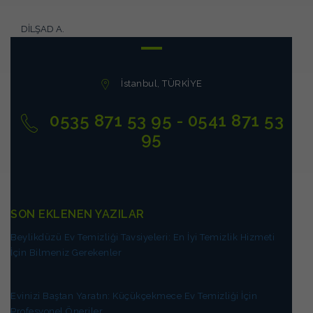
DİLŞAD A.
İstanbul, TÜRKİYE
0535 871 53 95 - 0541 871 53
95
SON EKLENEN YAZILAR
Beylikdüzü Ev Temizliği Tavsiyeleri: En İyi Temizlik Hizmeti
İçin Bilmeniz Gerekenler
Evinizi Baştan Yaratın: Küçükçekmece Ev Temizliği İçin
Profesyonel Öneriler