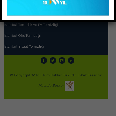
PIRIL TEMİZLİK
İstanbul Ev Temizliği ve Temizlik Hizmetleri
İstanbul Temizlik ve Ev Temizliği
İstanbul Ofis Temizliği
İstanbul İnşaat Temizliği
© Copyright 2016 | Tüm Hakları Saklıdır. | Web Tasarım:
Mustafa Berker