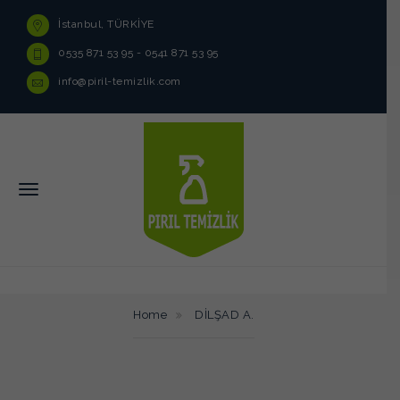
İstanbul, TÜRKİYE
0535 871 53 95 - 0541 871 53 95
info@piril-temizlik.com
Home
DİLŞAD A.