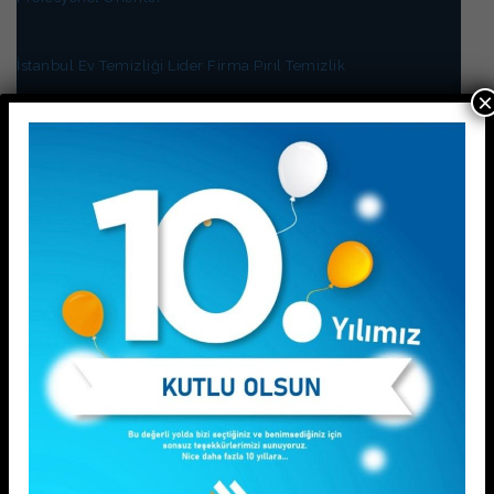
İstanbul Ev Temizliği Lider Firma Pırıl Temizlik
×
Esenyurt Ev Temizliği Rehberi:Tertemiz Bir Ev İçin İpuçları
İstanbul Avrupa Yakası Temizlik Rehberi: En Uygun Fiyatlı ve
En Güvenilir Hizmeti Nasıl Bulursunuz?
KATEGORİLER
Blog
Ev Temizliği