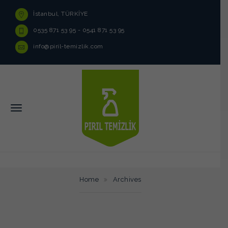
İstanbul, TÜRKİYE
0535 871 53 95 - 0541 871 53 95
info@piril-temizlik.com
Home
Archives