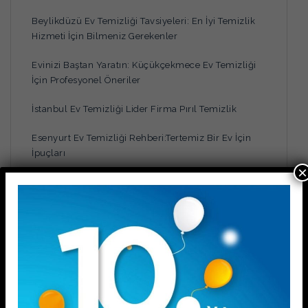
Beylikdüzü Ev Temizliği Tavsiyeleri: En İyi Temizlik
Hizmeti İçin Bilmeniz Gerekenler
Evinizi Baştan Yaratın: Küçükçekmece Ev Temizliği
İçin Profesyonel Öneriler
İstanbul Ev Temizliği Lider Firma Pırıl Temizlik
Esenyurt Ev Temizliği Rehberi:Tertemiz Bir Ev İçin
İpuçları
×
İstanbul Avrupa Yakası Temizlik Rehberi: En Uygun
Fiyatlı ve En Güvenilir Hizmeti Nasıl Bulursunuz?
KATEGORİ
Blog