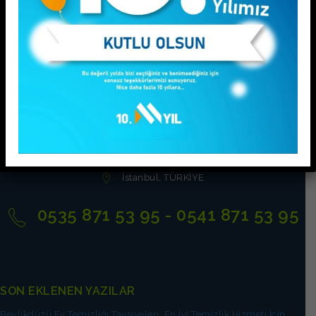
Ev Temizliği
İstanbul, TÜRKİYE
0535 871 53 95 - 0541 871 53 95
SON EKLENEN YAZILAR
Beylikdüzü Ev Temizliği Tavsiyeleri: En İyi Temizlik Hizmeti İçin