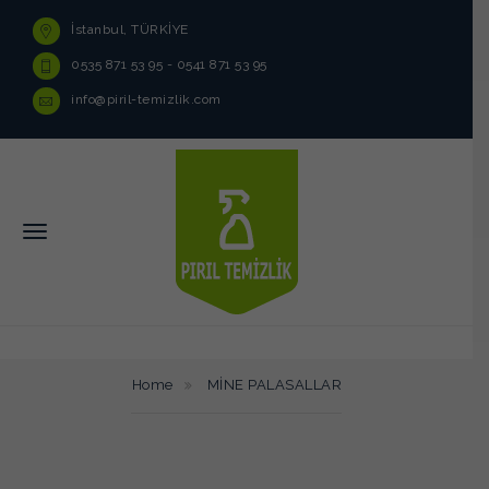
İstanbul, TÜRKİYE
0535 871 53 95 - 0541 871 53 95
info@piril-temizlik.com
Home
MİNE PALASALLAR