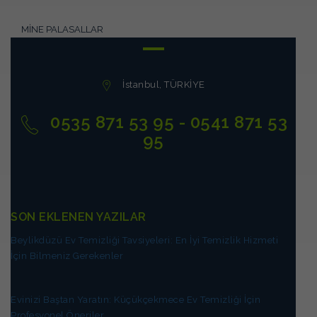
MİNE PALASALLAR
İstanbul, TÜRKİYE
0535 871 53 95 - 0541 871 53
95
SON EKLENEN YAZILAR
Beylikdüzü Ev Temizliği Tavsiyeleri: En İyi Temizlik Hizmeti
İçin Bilmeniz Gerekenler
Evinizi Baştan Yaratın: Küçükçekmece Ev Temizliği İçin
Profesyonel Öneriler