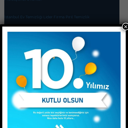
İstanbul Ev Temizliği Lider Firma Pırıl Temizlik
×
Esenyurt Ev Temizliği Rehberi:Tertemiz Bir Ev İçin İpuçları
İstanbul Avrupa Yakası Temizlik Rehberi: En Uygun Fiyatlı ve
En Güvenilir Hizmeti Nasıl Bulursunuz?
KATEGORİLER
Blog
Ev Temizliği