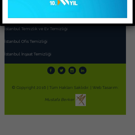
PIRIL TEMİZLİK
İstanbul Ev Temizliği ve Temizlik Hizmetleri
İstanbul Temizlik ve Ev Temizliği
İstanbul Ofis Temizliği
İstanbul İnşaat Temizliği
© Copyright 2016 | Tüm Hakları Saklıdır. | Web Tasarım:
Mustafa Berker